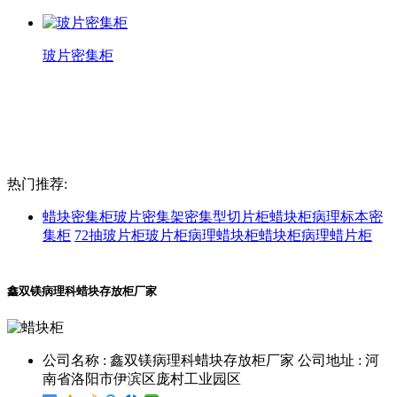
玻片密集柜
玻片密集柜
查看详情
热门推荐:
蜡块密集柜
玻片密集架
密集型切片柜
蜡块柜
病理标本密
集柜
72抽玻片柜
玻片柜
病理蜡块柜
蜡块柜
病理蜡片柜
鑫双镁病理科蜡块存放柜厂家
公司名称 : 鑫双镁病理科蜡块存放柜厂家 公司地址 : 河
南省洛阳市伊滨区庞村工业园区