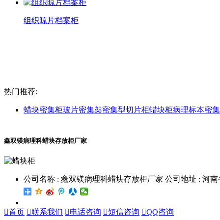
组织晾片档案柜
组织晾片档案柜
查看详情
热门推荐:
蜡块密集柜
玻片密集架
密集型切片柜
蜡块柜
病理标本密集
鑫双镁病理科蜡块存放柜厂家
公司名称 : 鑫双镁病理科蜡块存放柜厂家 公司地址 : 

首页

联系我们

电话咨询

短信咨询

QQ咨询