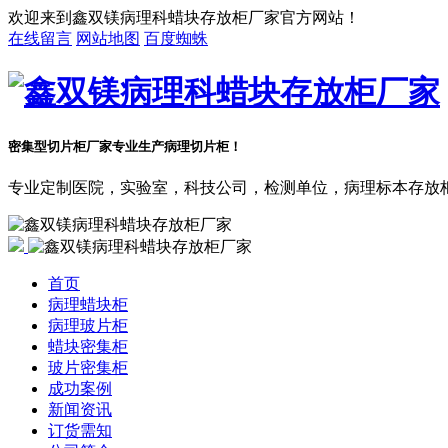
欢迎来到鑫双镁病理科蜡块存放柜厂家官方网站！
在线留言
网站地图
百度蜘蛛
密集型切片柜厂家
专业生产病理切片柜！
专业定制医院，实验室，科技公司，检测单位，病理标本存放
首页
病理蜡块柜
病理玻片柜
蜡块密集柜
玻片密集柜
成功案例
新闻资讯
订货需知