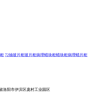
柜
72抽玻片柜
玻片柜
病理蜡块柜
蜡块柜
病理蜡片柜
河南省洛阳市伊滨区庞村工业园区