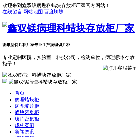
欢迎来到鑫双镁病理科蜡块存放柜厂家官方网站！
在线留言
网站地图
百度蜘蛛
密集型切片柜厂家
专业生产病理切片柜！
专业定制医院，实验室，科技公司，检测单位，病理标本存放
柜子！
首页
病理蜡块柜
病理玻片柜
蜡块密集柜
玻片密集柜
成功案例
新闻资讯