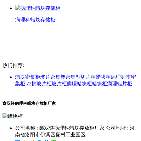
病理科蜡块存储柜
病理科蜡块存储柜
查看详情
热门推荐:
蜡块密集柜
玻片密集架
密集型切片柜
蜡块柜
病理标本密
集柜
72抽玻片柜
玻片柜
病理蜡块柜
蜡块柜
病理蜡片柜
鑫双镁病理科蜡块存放柜厂家
公司名称 : 鑫双镁病理科蜡块存放柜厂家 公司地址 : 河
南省洛阳市伊滨区庞村工业园区