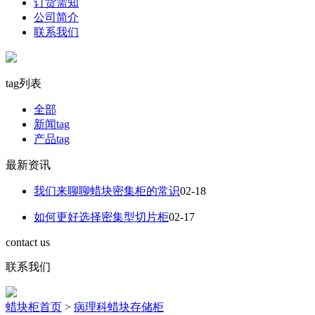
订货需知
公司简介
联系我们
tag列表
全部
新闻tag
产品tag
最新资讯
我们来聊聊蜡块密集柜的常识
02-18
如何更好选择密集型切片柜
02-17
contact us
联系我们
蜡块柜首页
>
病理科蜡块存储柜